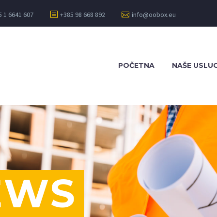
5 1 6641 607
+385 98 668 892
info@oobox.eu
POČETNA
NAŠE USLU
EWS