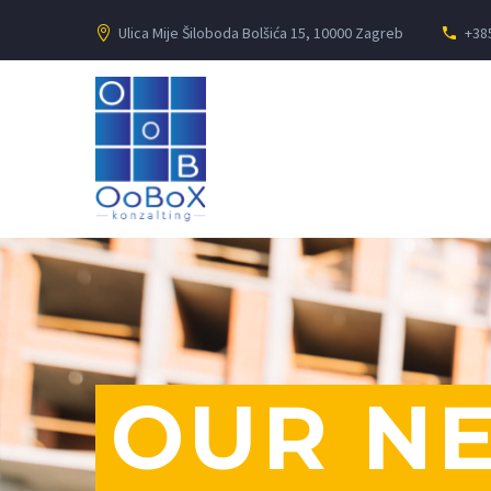
Ulica Mije Šiloboda Bolšića 15, 10000 Zagreb
+38
OUR N