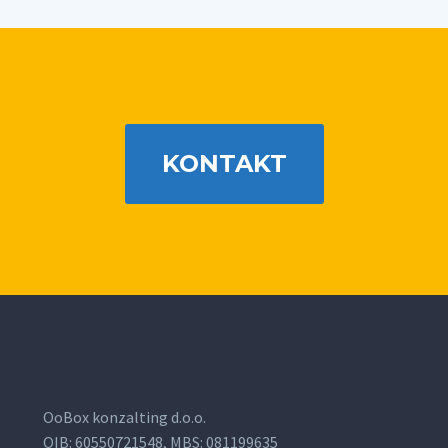
KONTAKT
OoBox konzalting d.o.o.
OIB: 60550721548, MBS: 081199635