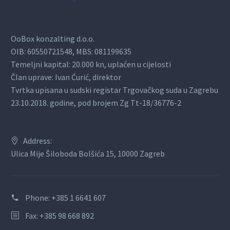
OoBox konzalting d.o.o.
OIB: 60550721548, MBS: 081199635
Temeljni kapital: 20.000 kn, uplaćen u cijelosti
Član uprave: Ivan Ćurić, direktor
Tvrtka upisana u sudski registar Trgovačkog suda u Zagrebu
23.10.2018. godine, pod brojem Zg Tt-18/36776-2
Address:
Ulica Mije Šiloboda Bolšića 15, 10000 Zagreb
Phone:
+385 1 6641 607
Fax: +385 98 668 892