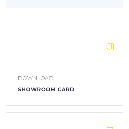


DOWNLOAD
SHOWROOM CARD